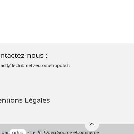
ntactez-nous :
tact@leclubmetzeurometropole.fr
ntions Légales
 par
- Le #1
Open Source eCommerce