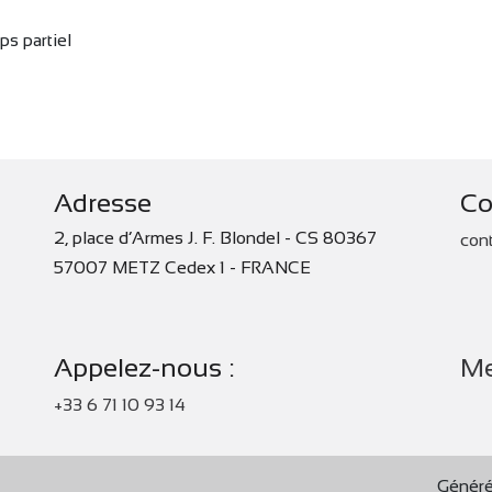
ps partiel
Adresse
Co
2, place d’Armes J. F. Blondel - CS 80367
con
57007 METZ Cedex 1 - FRANCE
Appelez-nous :
Me
+33 6 71 10 93 14
Généré