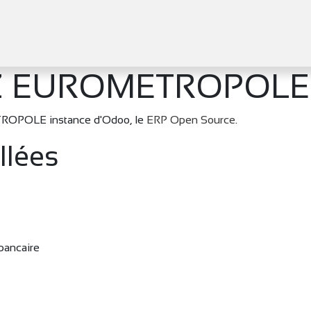
tifs
Agenda
Adhérer
Actualités
Z EUROMETROPOLE
ROPOLE instance d'Odoo, le
ERP Open Source
.
llées
 bancaire