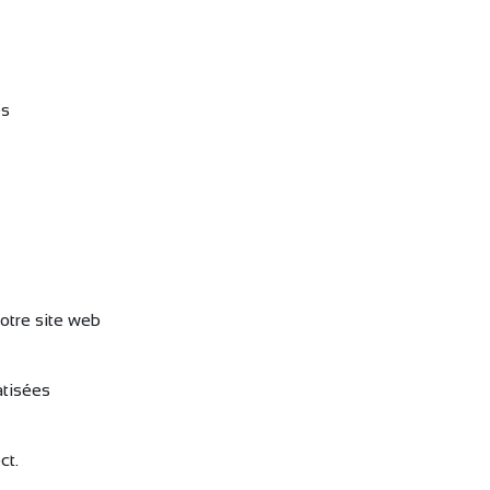
és
votre site web
tisées
ct.