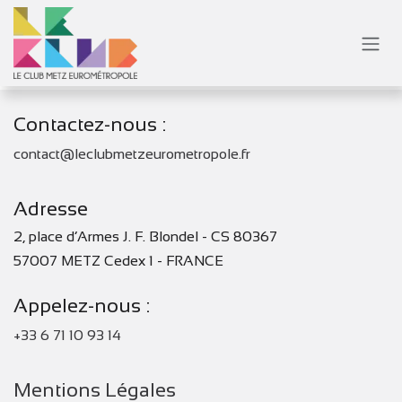
Se rendre au contenu
Contactez-nous :
contact@leclubmetzeurometropole.fr
Adresse
2, place d’Armes J. F. Blondel - CS 80367
57007 METZ Cedex 1 - FRANCE
Appelez-nous :
+33 6 71 10 93 14
Mentions Légales