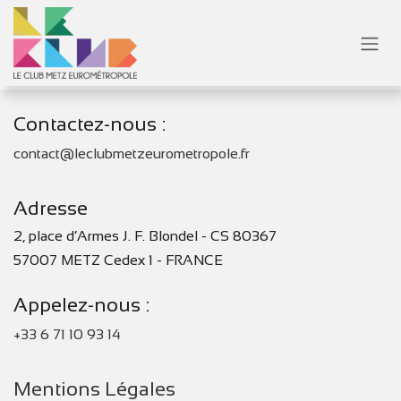
Se rendre au contenu
Contactez-nous :
contact@leclubmetzeurometropole.fr
Adresse
2, place d’Armes J. F. Blondel - CS 80367
57007 METZ Cedex 1 - FRANCE
Appelez-nous :
+33 6 71 10 93 14
Mentions Légales