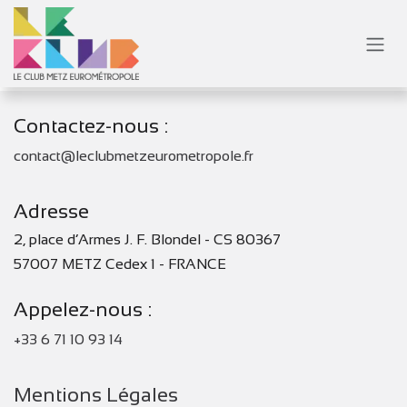
Se rendre au contenu
Contactez-nous :
contact@leclubmetzeurometropole.fr
Adresse
2, place d’Armes J. F. Blondel - CS 80367
57007 METZ Cedex 1 - FRANCE
Appelez-nous :
+33 6 71 10 93 14
Mentions Légales