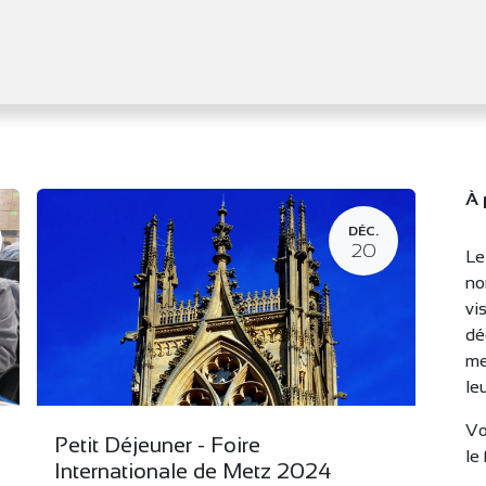
tifs
Agenda
Adhérer
Actualités
À 
DÉC.
20
Le
no
vi
dé
me
le
Vo
Petit Déjeuner - Foire
le
Internationale de Metz 2024