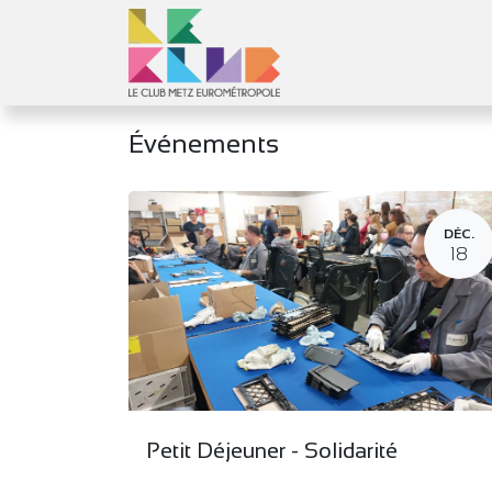
Se rendre au contenu
Le Club
Objec
Événements
DÉC.
18
Petit Déjeuner - Solidarité