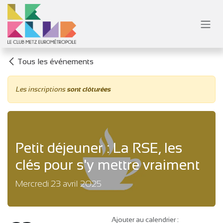
Se rendre au contenu
Tous les événements
Les inscriptions
sont clôturées
Petit déjeuner : La RSE, les
clés pour s'y mettre vraiment
Mercredi 23 avril 2025
Ajouter au calendrier :