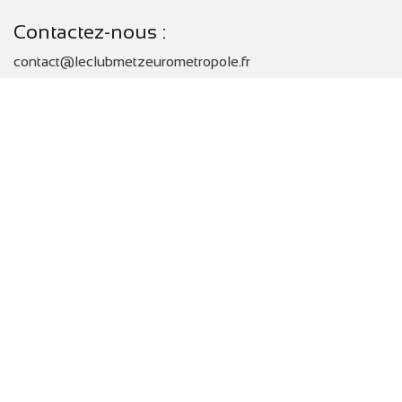
Contactez-nous :
contact@leclubmetzeurometropole.fr
Adresse
2, place d’Armes J. F. Blondel - CS 80367
57007 METZ Cedex 1 - FRANCE
Appelez-nous :
+33 6 71 10 93 14
Mentions Légales
​