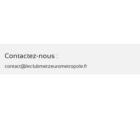
Contactez-nous :
contact@leclubmetzeurometropole.fr
Adresse
2, place d’Armes J. F. Blondel - CS 80367
57007 METZ Cedex 1 - FRANCE
Appelez-nous :
+33 6 71 10 93 14